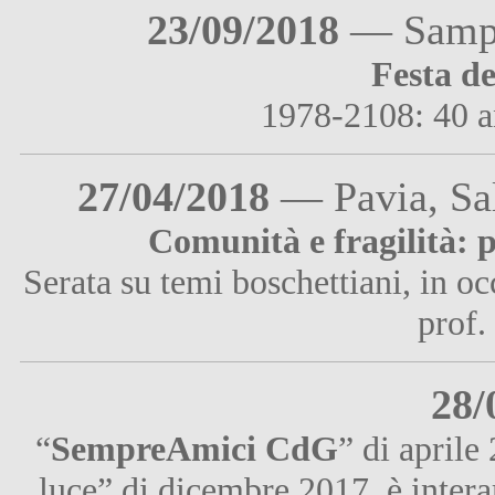
23/09/2018
— Samper
Festa d
1978-2108: 40 a
27/04/2018
— Pavia, Sal
Comunità e fragilità:
Serata su temi boschettiani, in o
prof.
28/
“
SempreAmici CdG
” di april
luce” di dicembre 2017, è inter