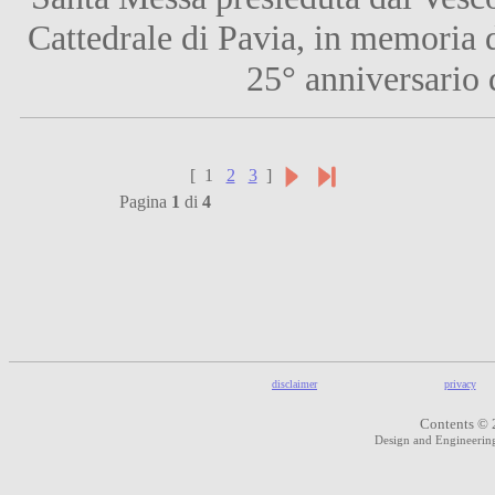
Cattedrale di Pavia, in memoria 
25° anniversario d
[ 1
2
3
]
Pagina
1
di
4
disclaimer
privacy
Contents © 
Design and Engineeri