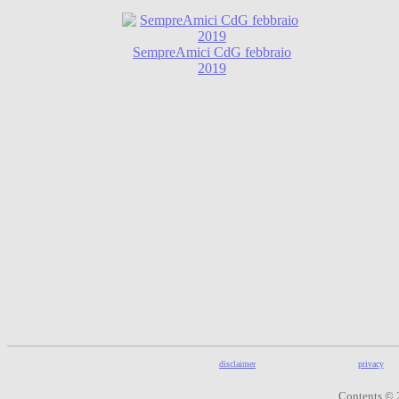
SempreAmici CdG febbraio
2019
disclaimer
privacy
Contents © 