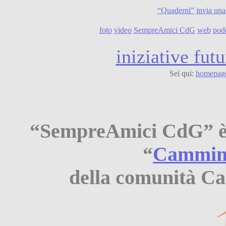
“Quaderni”
invia una
foto
video
SempreAmici CdG
web
pod
iniziative futu
Sei qui:
homepag
“SempreAmici CdG” è i
“
Cammina
della comunità Ca