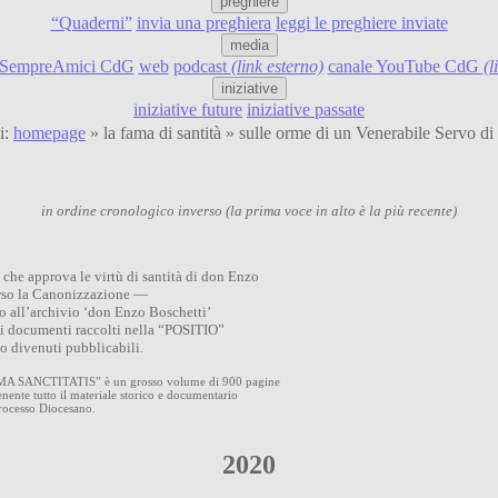
preghiere
“Quaderni”
invia una preghiera
leggi le preghiere inviate
media
SempreAmici CdG
web
podcast
(link esterno)
canale YouTube CdG
(l
iniziative
iniziative future
iniziative passate
i:
homepage
» la fama di santità » sulle orme di un Venerabile Servo 
in ordine cronologico inverso (la prima voce in alto è la più recente)
 che approva le virtù di santità di don Enzo
rso la Canonizzazione —
o all’archivio ‘don Enzo Boschetti’
 dei documenti raccolti nella “POSITIO”
no divenuti pubblicabili.
 SANCTITATIS” è un grosso volume di 900 pagine
enente tutto il materiale storico e documentario
Processo Diocesano.
2020