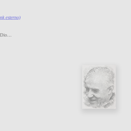
ink esterno)
di Dio…