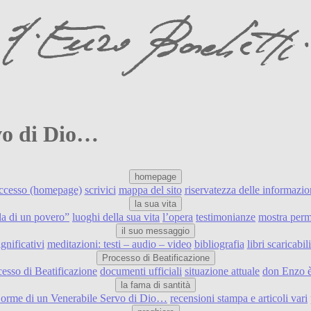
rvo di Dio…
homepage
accesso (homepage)
scrivici
mappa del sito
riservatezza delle informazio
la sua vita
ulla di un povero”
luoghi della sua vita
l’opera
testimonianze
mostra perm
il suo messaggio
ignificativi
meditazioni: testi – audio – video
bibliografia
libri scaricabi
Processo di Beatificazione
cesso di Beatificazione
documenti ufficiali
situazione attuale
don Enzo è
la fama di santità
e orme di un Venerabile Servo di Dio…
recensioni stampa e articoli vari