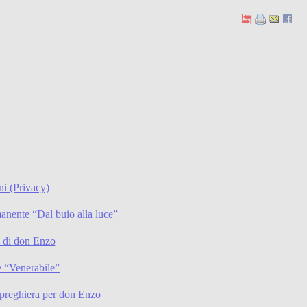
ni (Privacy)
anente “Dal buio alla luce”
li di don Enzo
 “Venerabile”
preghiera per don Enzo