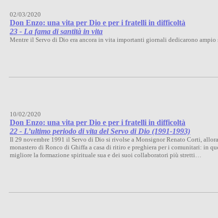
02/03/2020
Don Enzo: una vita per Dio e per i fratelli in difficoltà
23 - La fama di santità in vita
Mentre il Servo di Dio era ancora in vita importanti giornali dedicarono ampio 
10/02/2020
Don Enzo: una vita per Dio e per i fratelli in difficoltà
22 - L’ultimo periodo di vita del Servo di Dio (1991-1993)
Il 29 novembre 1991 il Servo di Dio si rivolse a Monsignor Renato Corti, allora V
monastero di Ronco di Ghiffa a casa di ritiro e preghiera per i comunitari: in q
migliore la formazione spirituale sua e dei suoi collaboratori più stretti…