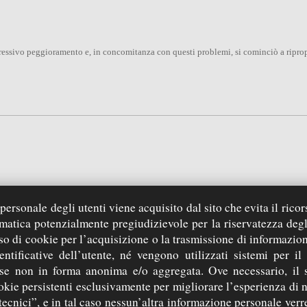
gressivo peggioramento e, in concomitanza con questi problemi, si cominciò a ripro
l’approvazione dello Statuto
à della salute del Servo di Dio e il crescere della Comunità da lui fondata che si sv
ersonale degli utenti viene acquisito dal sito che evita il ricor
rmatica potenzialmente pregiudizievole per la riservatezza degl
so di cookie per l’acquisizione o la trasmissione di informazion
entificative dell’utente, né vengono utilizzati sistemi per il
 se non in forma anonima e/o aggregata. Ove necessario, il 
okie persistenti esclusivamente per migliorare l’esperienza di 
tecnici”, e in tal caso nessun’altra informazione personale ver