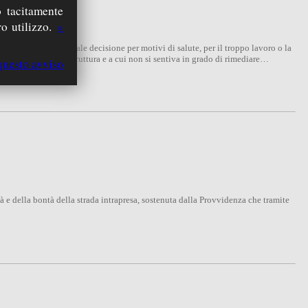
 tacitamente
o utilizzo.
»
o di non prendere tale decisione per motivi di salute, per il troppo lavoro o la
all’interno della struttura e a cui non si sentiva in grado di rimediare…
questo avviso
à e della bontà della strada intrapresa, sostenuta dalla Provvidenza che tramite