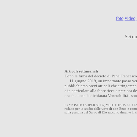
foto
video
Sei qu
Articoli settimanali
Dopo la firma del decreto di Papa Francesco
— 11 giugno 2019, un importante passo ve
pubblichiamo brevi articoli che attingerann
e in particolare alla fonte ricca e preziosa
ora che - con la dichiarata Venerabilità - so
La “POSITIO SUPER VITA, VIRTUTIBUS ET FAMA
redatto per lo studio delle virtù di don Enzo e cont
sulla persona del Servo di Dio raccolto durante il 