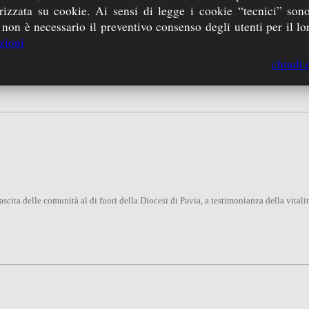
zzata su cookie. Ai sensi di legge i cookie “tecnici” sono
 non è necessario il preventivo consenso degli utenti per il lor
zioni
 come responsabile primo e coordinatore della Casa del Giovane. Precisò innanzitutt
he, a suo avviso, non agevolavano la crescita umana e cristiana di quanti operavano 
chiudi 
cita delle comunità al di fuori della Diocesi di Pavia, a testimonianza della vitalit