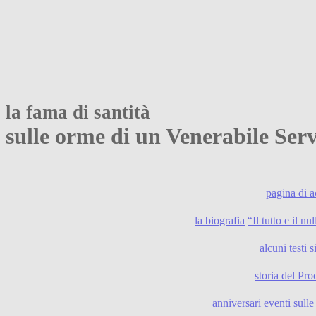
la fama di santità
sulle orme di un Venerabile Se
pagina di 
la biografia
“Il tutto e il n
alcuni testi s
storia del Pro
anniversari
eventi
sull