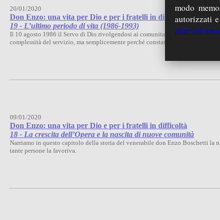
modo memori
20/01/2020
Don Enzo: una vita per Dio e per i fratelli in difficoltà
autorizzati e
19 - L’ultimo periodo di vita (1986-1993)
altre informa
Il 10 agosto 1986 il Servo di Dio rivolgendosi ai comunitari diede le dimissioni
complessità del servizio, ma semplicemente perché constatava delle situazioni c
09/01/2020
Don Enzo: una vita per Dio e per i fratelli in difficoltà
18 - La crescita dell’Opera e la nascita di nuove comunità
Narriamo in questo capitolo della storia del venerabile don Enzo Boschetti la nas
tante persone la favoriva.