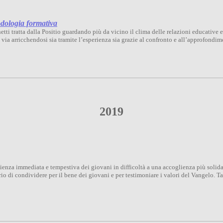
todologia formativa
ti tratta dalla Positio guardando più da vicino il clima delle relazioni educative 
via arricchendosi sia tramite l’esperienza sia grazie al confronto e all’approfondim
2019
nza immediata e tempestiva dei giovani in difficoltà a una accoglienza più solida 
rio di condividere per il bene dei giovani e per testimoniare i valori del Vangelo. T