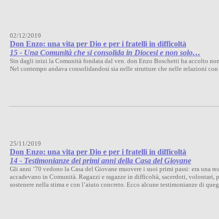
02/12/2019
Don Enzo: una vita per Dio e per i fratelli in difficoltà
15 - Una Comunità che si consolida in Diocesi e non solo…
Sin dagli inizi la Comunità fondata dal ven. don Enzo Boschetti ha accolto non s
Nel contempo andava consolidandosi sia nelle strutture che nelle relazioni con 
25/11/2019
Don Enzo: una vita per Dio e per i fratelli in difficoltà
14 - Testimonianze dei primi anni della Casa del Giovane
Gli anni ’70 vedono la Casa del Giovane muovere i suoi primi passi: era una real
accadevano in Comunità. Ragazzi e ragazze in difficoltà, sacerdoti, volontari,
sostenere nella stima e con l’aiuto concreto. Ecco alcune testimonianze di quegli 