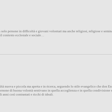
olo persone in difficoltà e giovani volontari ma anche religiosi, religiose e seminar
il contesto ecclesiale e sociale…
tà nuova e piccola ma aperta e in ricerca, seguendo lo stile evangelico che don Enzo
 persone di buona volontà sentivano in quella accoglienza e in quella condivisione 
anni così contrastati e ricchi di ideali.