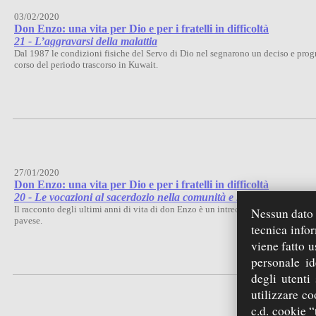
03/02/2020
Don Enzo: una vita per Dio e per i fratelli in difficoltà
21 - L’aggravarsi della malattia
Dal 1987 le condizioni fisiche del Servo di Dio nel segnarono un deciso e pro
corso del periodo trascorso in Kuwait.
27/01/2020
Don Enzo: una vita per Dio e per i fratelli in difficoltà
20 - Le vocazioni al sacerdozio nella comunità e l’elaborazione e 
Il racconto degli ultimi anni di vita di don Enzo è un intreccio tra la fragilit
Nessun dato p
pavese.
tecnica info
viene fatto u
personale id
degli utenti
utilizzare co
c.d. cookie “