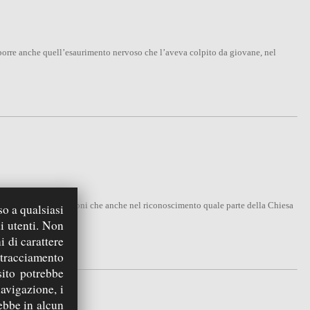
porre anche quell’esaurimento nervoso che l’aveva colpito da giovane, nel
iluppava sia come vocazioni che anche nel riconoscimento quale parte della Chiesa
so a qualsiasi
i utenti. Non
i di carattere
 tracciamento
sito potrebbe
navigazione, i
rebbe in alcun