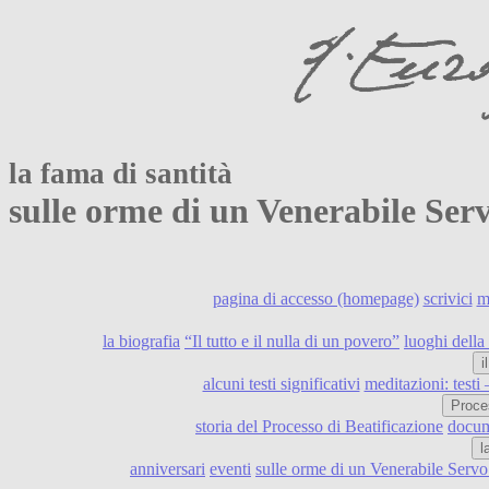
la fama di santità
sulle orme di un Venerabile Se
pagina di accesso (homepage)
scrivici
m
la biografia
“Il tutto e il nulla di un povero”
luoghi della 
i
alcuni testi significativi
meditazioni: testi
Proce
storia del Processo di Beatificazione
docume
l
anniversari
eventi
sulle orme di un Venerabile Serv