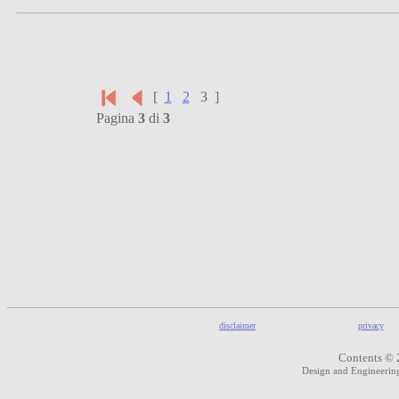
[
1
2
3 ]
Pagina
3
di
3
disclaimer
privacy
Contents © 
Design and Engineeri