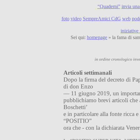
“Quaderni”
invia una
foto
video
SempreAmici CdG
web
pod
iniziative
Sei qui:
homepage
» la fama di san
in ordine cronologico inver
Articoli settimanali
Dopo la firma del decreto di Pap
di don Enzo
— 11 giugno 2019, un importan
pubblichiamo brevi articoli che
Boschetti’
e in particolare alla fonte ricca 
“POSITIO”
ora che - con la dichiarata Vener