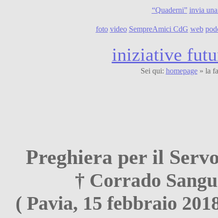
“Quaderni”
invia una
foto
video
SempreAmici CdG
web
pod
iniziative futu
Sei qui:
homepage
» la f
Preghiera per il Serv
† Corrado Sangui
( Pavia, 15 febbraio 201