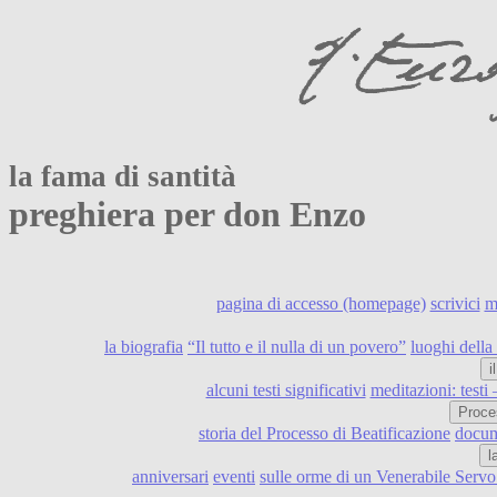
la fama di santità
preghiera per don Enzo
pagina di accesso (homepage)
scrivici
m
la biografia
“Il tutto e il nulla di un povero”
luoghi della 
i
alcuni testi significativi
meditazioni: testi
Proce
storia del Processo di Beatificazione
docume
l
anniversari
eventi
sulle orme di un Venerabile Serv