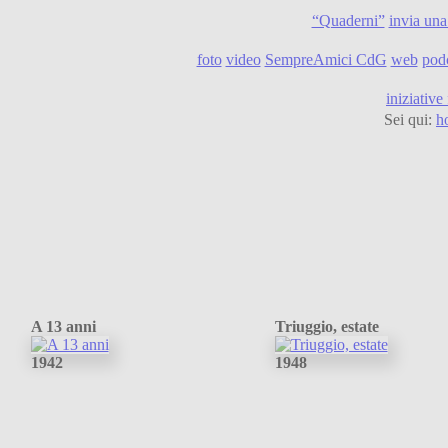
“Quaderni”
invia una
foto
video
SempreAmici CdG
web
pod
iniziative
Sei qui:
h
A 13 anni
Triuggio, estate
1942
1948