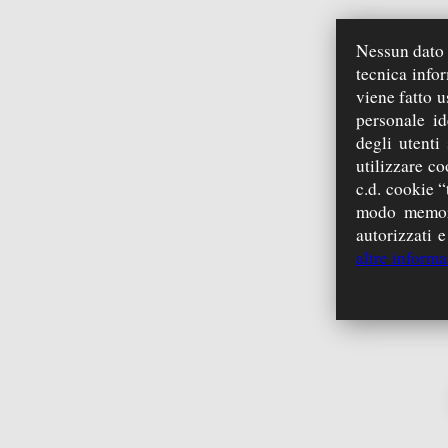
Nessun dato p
foto
video
tecnica info
viene fatto u
personale id
degli utenti
utilizzare co
c.d. cookie “
modo memori
autorizzati e
Papie
altre informa