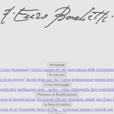
homepage
accesso (homepage)
scrivici
mappa del sito
riservatezza delle informazio
la sua vita
ulla di un povero”
luoghi della sua vita
l’opera
testimonianze
mostra perm
il suo messaggio
ignificativi
meditazioni: testi – audio – video
bibliografia
libri scaricabi
Processo di Beatificazione
cesso di Beatificazione
documenti ufficiali
situazione attuale
don Enzo è
la fama di santità
e orme di un Venerabile Servo di Dio…
recensioni stampa e articoli vari