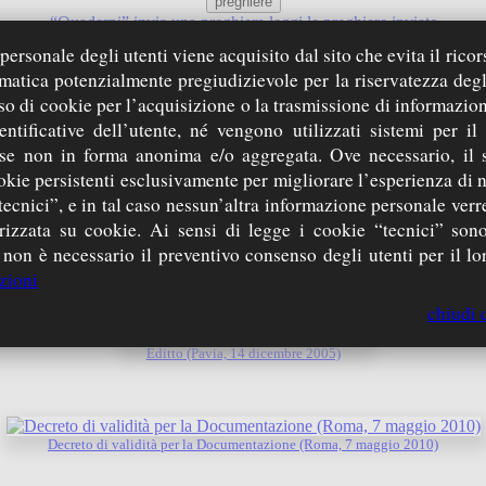
preghiere
“Quaderni”
invia una preghiera
leggi le preghiere inviate
media
ersonale degli utenti viene acquisito dal sito che evita il ricor
SempreAmici CdG
web
podcast
(link esterno)
canale YouTube CdG
(l
rmatica potenzialmente pregiudizievole per la riservatezza degl
iniziative
so di cookie per l’acquisizione o la trasmissione di informazion
iniziative future
iniziative passate
entificative dell’utente, né vengono utilizzati sistemi per il
Sei qui:
homepage
» Processo di Beatificazione » documenti ufficiali
 se non in forma anonima e/o aggregata. Ove necessario, il 
okie persistenti esclusivamente per migliorare l’esperienza di 
tecnici”, e in tal caso nessun’altra informazione personale ver
zzata su cookie. Ai sensi di legge i cookie “tecnici” sono
 non è necessario il preventivo consenso degli utenti per il lor
nsis Beatificationis et Canonizationis Servi Dei Entii Boschetti (Roma, 11 giugno
zioni
chiudi 
Editto (Pavia, 14 dicembre 2005)
Decreto di validità per la Documentazione (Roma, 7 maggio 2010)