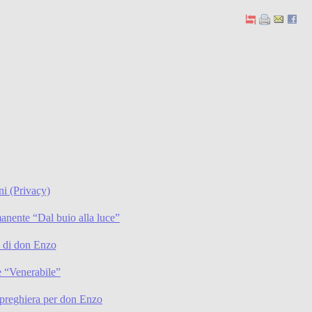
ni (Privacy)
anente “Dal buio alla luce”
li di don Enzo
 “Venerabile”
preghiera per don Enzo