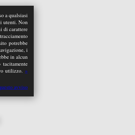
so a qualsiasi
ink esterno)
i utenti. Non
i di carattere
 tracciamento
sito potrebbe
navigazione, i
rebbe in alcun
 tacitamente
o utilizzo.
»
 2019)
questo avviso