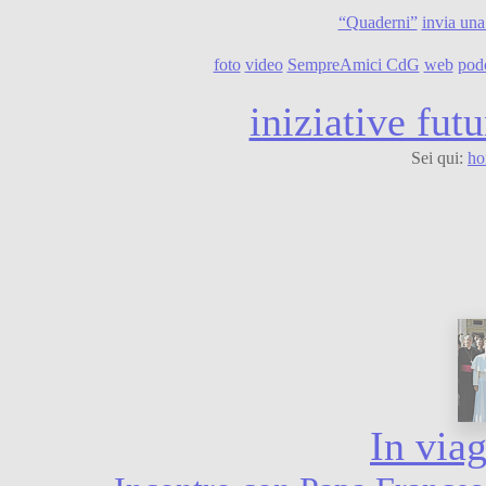
“Quaderni”
invia una
foto
video
SempreAmici CdG
web
pod
iniziative futu
Sei qui:
ho
In via