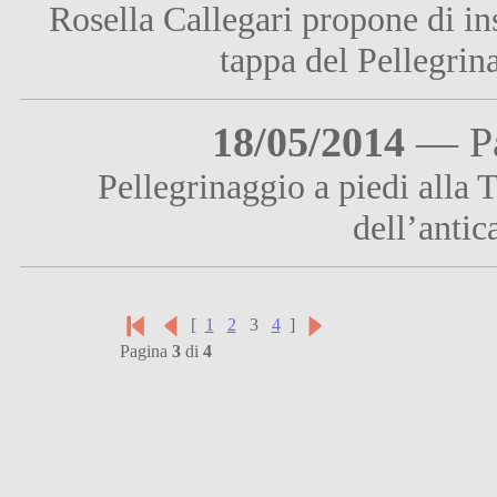
Rosella Callegari propone di i
tappa del Pellegrin
18/05/2014
— Pav
Pellegrinaggio a piedi alla 
dell’antic
[
1
2
3
4
]
Pagina
3
di
4