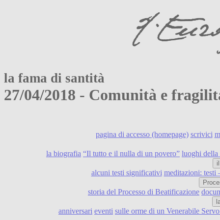
la fama di santità
27/04/2018 - Comunità e fragil
pagina di accesso (homepage)
scrivici
m
la biografia
“Il tutto e il nulla di un povero”
luoghi della 
i
alcuni testi significativi
meditazioni: testi
Proce
storia del Processo di Beatificazione
docume
l
anniversari
eventi
sulle orme di un Venerabile Serv