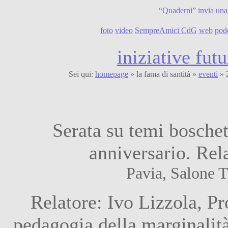
“Quaderni”
invia una
foto
video
SempreAmici CdG
web
pod
iniziative futu
Sei qui:
homepage
» la fama di santità »
eventi
» 2
Serata su temi bosche
anniversario. Rela
Pavia, Salone T
Relatore: Ivo Lizzola, Pr
pedagogia della marginalit