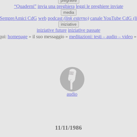
preghiere
“Quaderni”
invia una preghiera
leggi le preghiere inviate
media
SempreAmici CdG
web
podcast
(link esterno)
canale YouTube CdG
(l
iniziative
iniziative future
iniziative passate
qui:
homepage
» il suo messaggio »
meditazioni: testi – audio – video
» 
audio
11/11/1986