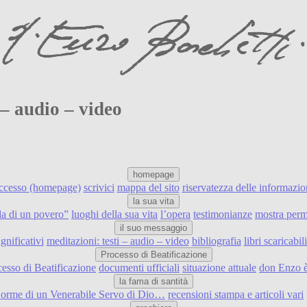
 – audio – video
homepage
accesso (homepage)
scrivici
mappa del sito
riservatezza delle informazio
la sua vita
ulla di un povero”
luoghi della sua vita
l’opera
testimonianze
mostra perm
il suo messaggio
ignificativi
meditazioni: testi – audio – video
bibliografia
libri scaricabi
Processo di Beatificazione
cesso di Beatificazione
documenti ufficiali
situazione attuale
don Enzo è
la fama di santità
e orme di un Venerabile Servo di Dio…
recensioni stampa e articoli vari