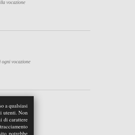
ella vocazione
i ogni vocazione
so a qualsiasi
i utenti. Non
i di carattere
 tracciamento
e
sito potrebbe