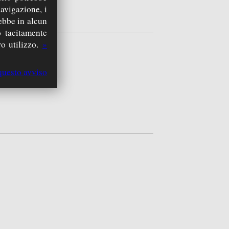
navigazione, i
rebbe in alcun
 tacitamente
o utilizzo.
»
questo avviso