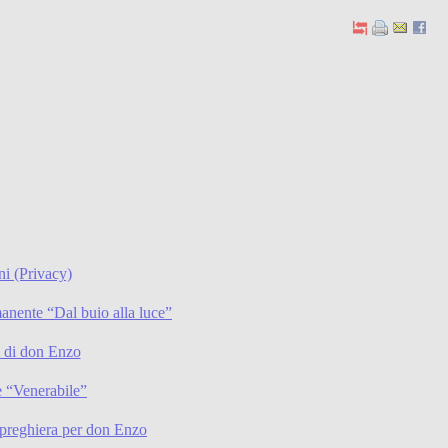
ni (Privacy)
anente “Dal buio alla luce”
li di don Enzo
 “Venerabile”
preghiera per don Enzo