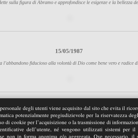
ette sulla figura di Abramo e approfondisce le esigenze e la bellezza d
15/05/1987
 l’abbandono fiducioso alla volontà di Dio come bene vero e radice d
ersonale degli utenti viene acquisito dal sito che evita il ricor
30/07/1988
rmatica potenzialmente pregiudizievole per la riservatezza degl
so di cookie per l’acquisizione o la trasmissione di informazion
Don Enzo sviluppa il tema dell’educazione a partire da Dio
entificative dell’utente, né vengono utilizzati sistemi per il
che ci educa attraverso la storia sino a Gesù, modello di ogni educator
 se non in forma anonima e/o aggregata. Ove necessario, il 