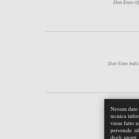
Don Enzo rifl
Don Enzo indica
Nessun dato p
tecnica info
viene fatto u
personale id
degli utenti